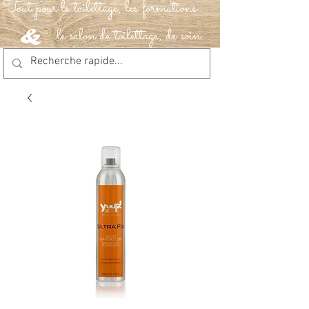
Tout pour le toilettage, les formations
le salon de toilettage, de soin
&