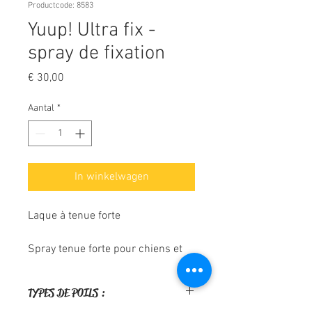
Productcode: 8583
Yuup! Ultra fix -
spray de fixation
Prijs
€ 30,00
Aantal
*
In winkelwagen
Laque à tenue forte
Spray tenue forte pour chiens et
chats, pour une tenue durable
sans alourdir. Enrichi en
TYPES DE POILS :
Panthénol, il apporte volume,