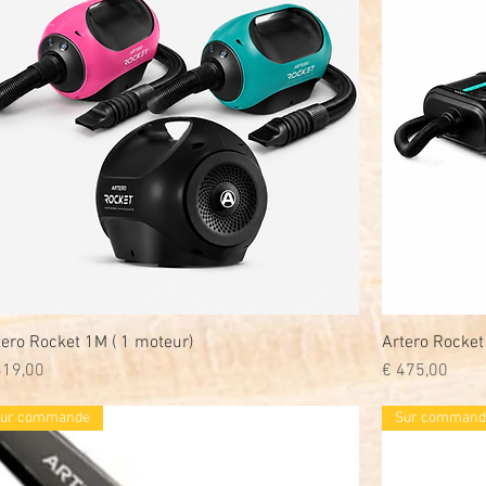
tero Rocket 1M ( 1 moteur)
Snel overzicht
Artero Rocket
js
Prijs
319,00
€ 475,00
ur commande
Sur command