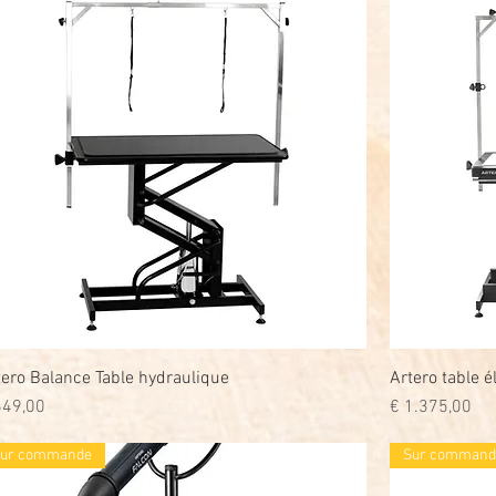
tero Balance Table hydraulique
Snel overzicht
Artero table 
js
Prijs
649,00
€ 1.375,00
ur commande
Sur command