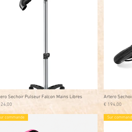
tero Sechoir Pulseur Falcon Mains Libres
Snel overzicht
Artero Sechoi
js
Prijs
624,00
€ 194,00
ur commande
Sur command