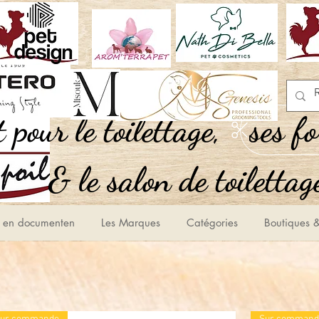
,Tout pour le toilettage
ses f
le salon de toilettage
 en documenten
Les Marques
Catégories
Boutiques &