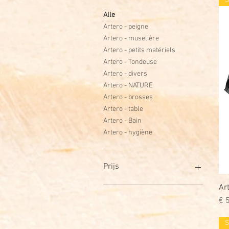
S
Alle
Artero - peigne
Artero - muselière
Artero - petits matériels
Artero - Tondeuse
Artero - divers
Artero - NATURE
Artero - brosses
Artero - table
Artero - Bain
Artero - hygiène
Prijs
Ar
€ 3
€ 4.563
Pri
€ 
S