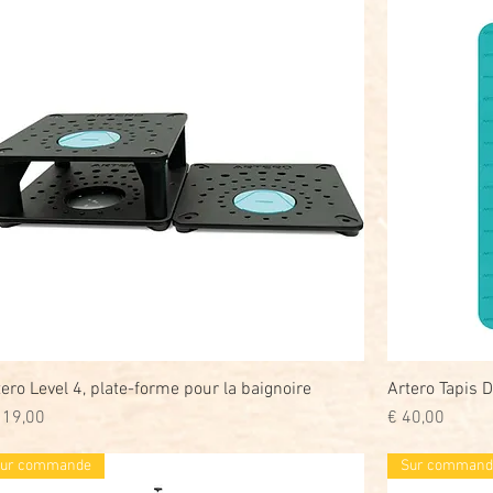
tero Level 4, plate-forme pour la baignoire
Snel overzicht
Artero Tapis D
js
Prijs
119,00
€ 40,00
ur commande
Sur command