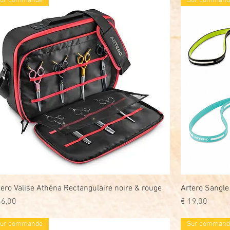
ur commande
Sur command
tero Valise Athéna Rectangulaire noire & rouge
Snel overzicht
Artero Sangl
js
Prijs
56,00
€ 19,00
ur commande
Sur command