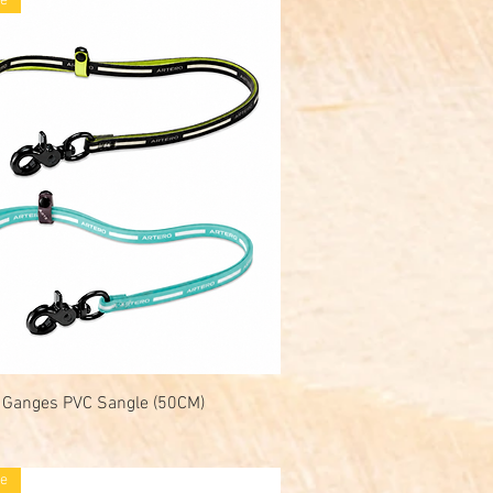
e
e Ganges PVC Sangle (50CM)
Snel overzicht
e