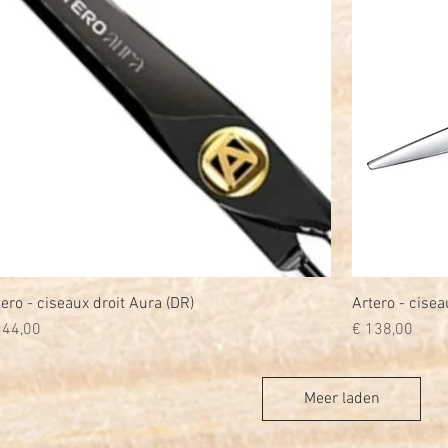
tero - ciseaux droit Aura (DR)
Snel overzicht
Artero - ciseau
js
Prijs
144,00
€ 138,00
Meer laden