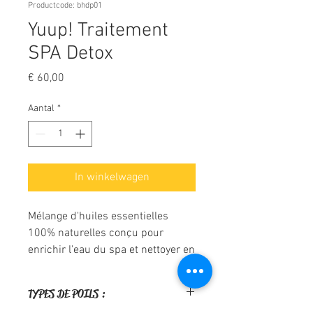
Productcode: bhdp01
Yuup! Traitement
SPA Detox
Prijs
€ 60,00
Aantal
*
In winkelwagen
Mélange d'huiles essentielles
100% naturelles conçu pour
enrichir l'eau du spa et nettoyer en
assainissant et en libérant la peau
et les cheveux de l'excès de
TYPES DE POILS :
sébum et de la pollution. Une