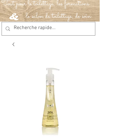
Tout pour le toilettage, les formations
le salon de toilettage, de soin
&