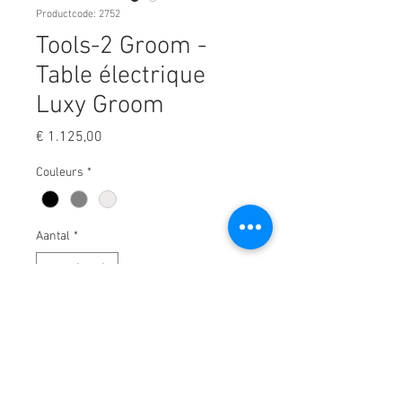
Productcode: 2752
Tools-2 Groom -
Table électrique
Luxy Groom
Prijs
€ 1.125,00
Couleurs
*
Aantal
*
In winkelwagen
Equipé d'un double support.
Taille supérieure : 110 x 60.