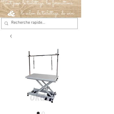
Tout pour le toilettage, les formations
le salon de toilettage, de soin
&