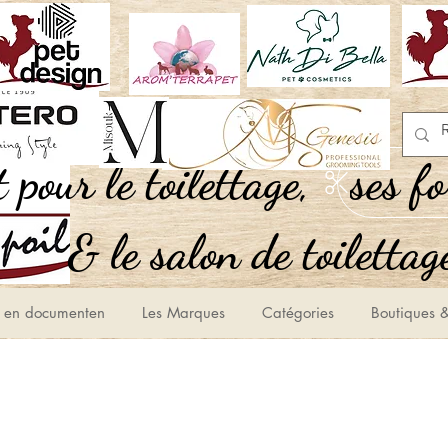
,Tout pour le toilettage
ses f
le salon de toilettage
 en documenten
Les Marques
Catégories
Boutiques &