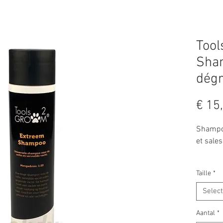
Too
Sha
dégr
€ 15
Shampoi
et sales
Taille
*
Selec
Aantal
*