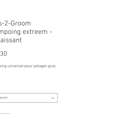
ls-2-Groom
mpoing extreem -
aissant
Prijs
,30
ng universel pour pelages gras
.
teren