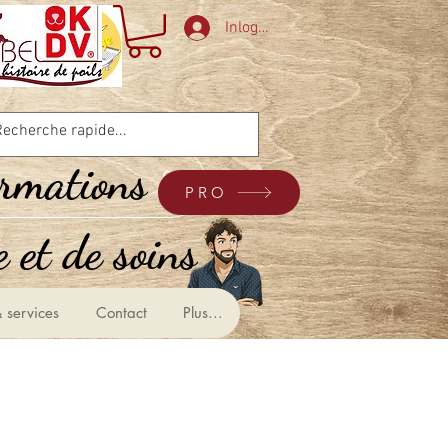
Inloggen
ormations
PRO
 et de soins &
 services
Contact
Plus...