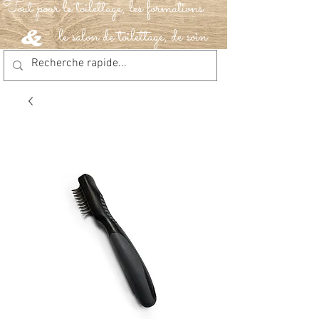
Tout pour le toilettage, les formations
le salon de toilettage, de soin
&