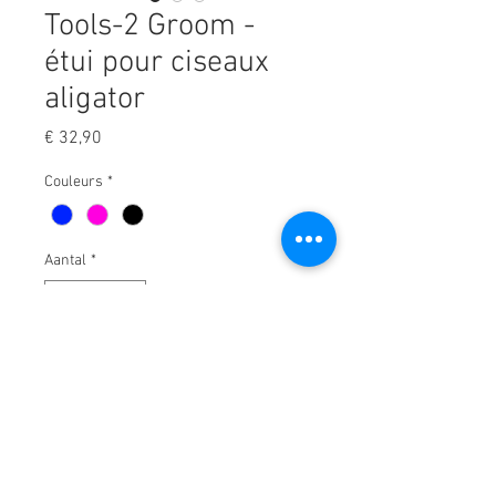
Tools-2 Groom -
étui pour ciseaux
aligator
Prijs
€ 32,90
Couleurs
*
Aantal
*
In winkelwagen
Pochette à ciseaux en aligator
bleu, rose ou noir.