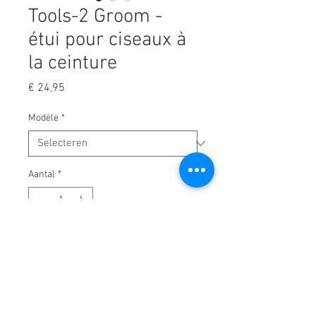
Tools-2 Groom -
étui pour ciseaux à
la ceinture
Prijs
€ 24,95
Modèle
*
Aantal
*
In winkelwagen
Vous pouvez facilement ranger un
grand nombre de ciseaux dans