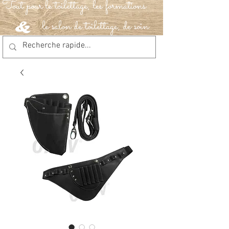
Tout pour le toilettage, les formations
le salon de toilettage, de soin
&