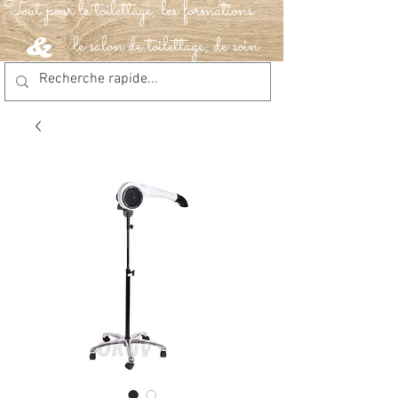
Tout pour le toilettage, les formations
le salon de toilettage, de soin
&