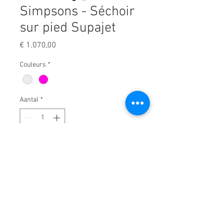
Simpsons - Séchoir
sur pied Supajet
Prijs
€ 1.070,00
Couleurs
*
Aantal
*
In winkelwagen
Sèche-cheveux sur pied parfait
avec une longue durée de vie.
Ce sèche-cheveux sur pied est
très silencieux et la température