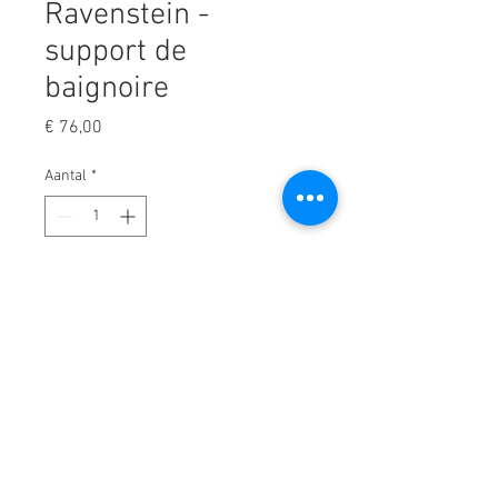
Ravenstein -
support de
baignoire
Prijs
€ 76,00
Aantal
*
In winkelwagen
Support à shampoing, support en
acier inoxydable pour bouteilles de
shampoing