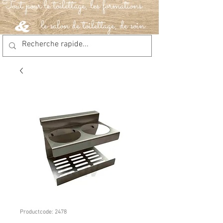
Tout pour le toilettage, les formations
le salon de toilettage, de soin
&
Productcode: 2478