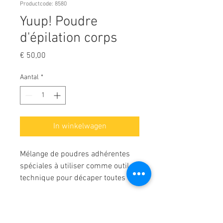
Productcode: 8580
Yuup! Poudre
d'épilation corps
Prijs
€ 50,00
Aantal
*
In winkelwagen
Mélange de poudres adhérentes
spéciales à utiliser comme outil
technique pour décaper toutes les
zones du corps à traiter.
TYPES DE POILS :