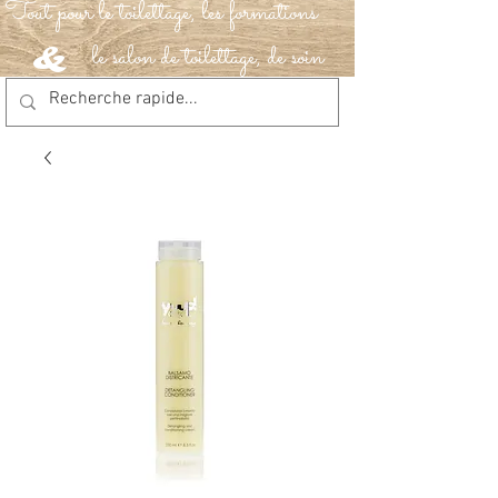
Tout pour le toilettage, les formations
le salon de toilettage, de soin
&