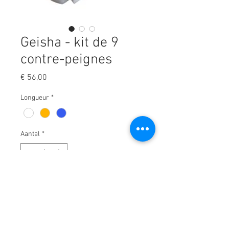
Geisha - kit de 9
contre-peignes
Prijs
€ 56,00
Longueur
*
Aantal
*
In winkelwagen
Set de peignes de fixation 9 pcs.
en boîte jusqu'à 32 mm