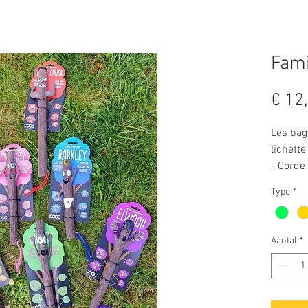
Fami
€ 12
Les bag
lichett
- Corde 
meilleu
Type
*
jeu
Fixez la
accroch
Aantal
*
votre p
Les bâto
des yeu
le jouet