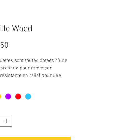
lle Wood
Prijs
,50
uettes sont toutes dotées d'une
e pratique pour ramasser
résistante en relief pour une
re prise en main et un meilleur
 corde sur votre ceinture ou
ez-la à votre porte d'entrée pour
rochaine aventure
nnets flottent dans l'eau et ont
x brillants dans le noir sont donc
 idéal pour nos amis a 4 pattes