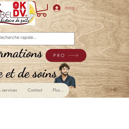
Inloggen
ormations
PRO
 et de soins &
 services
Contact
Plus...