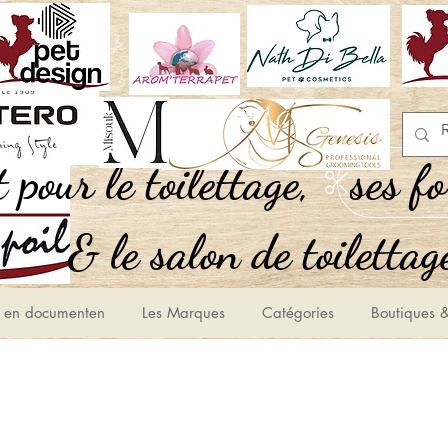
,Tout pour le toilettage
ses f
le salon de toilettage
 en documenten
Les Marques
Catégories
Boutiques &