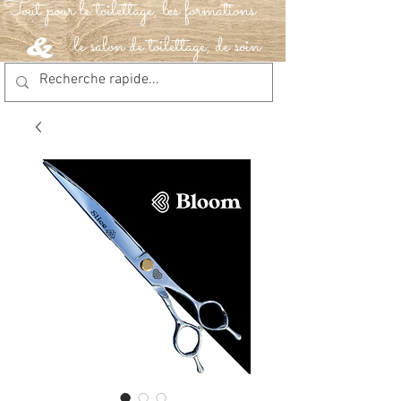
Tout pour le toilettage, les formations
le salon de toilettage, de soin
&