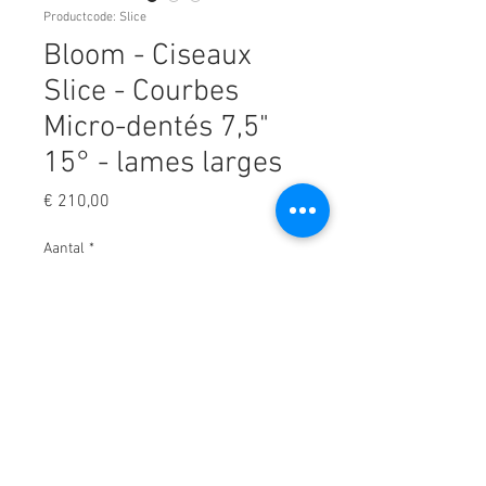
Productcode: Slice
Bloom - Ciseaux
Slice - Courbes
Micro-dentés 7,5"
15° - lames larges
Prijs
€ 210,00
Aantal
*
In winkelwagen