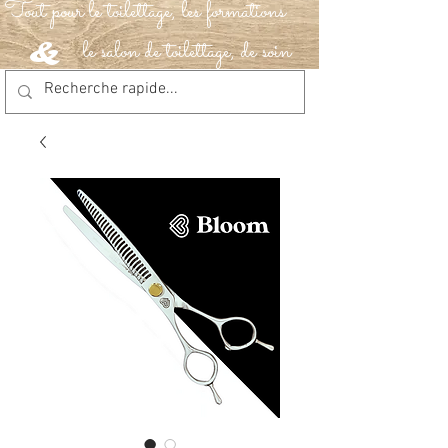
Tout pour le toilettage, les formations
le salon de toilettage, de soin
&