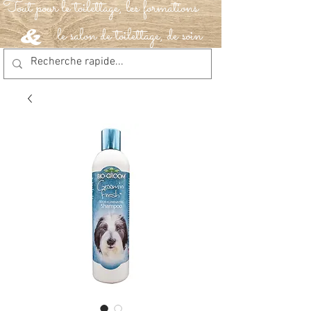
Tout pour le toilettage, les formations
le salon de toilettage, de soin
&