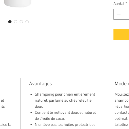
L'alo
Aantal
*
et la
La pr
revit
Mous
comp
Laiss
avec
Sans
artif
Avantages :
Mode d
Shampoing pour chien entièrement
Mouillez 
 et
naturel, parfumé au chèvrefeuille
shampoin
nts
doux.
répartis
Contient le nettoyant doux et naturel
contact 
de l'huile de coco.
optimal,
aise la
N'enlève pas les huiles protectrices
toilette