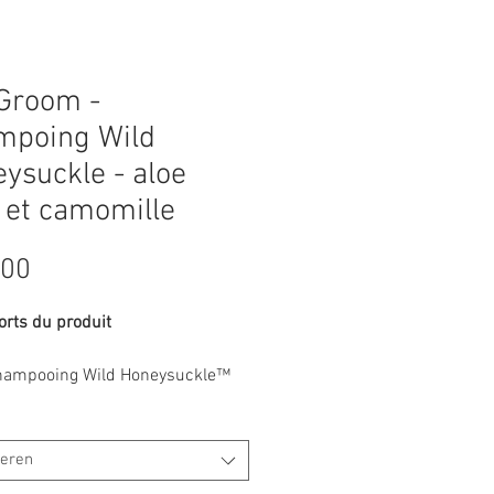
Groom -
mpoing Wild
ysuckle - aloe
 et camomille
Prijs
,00
orts du produit
hampooing Wild Honeysuckle™
un shampooing pour chien à la
ille et à l'aloe vera
poing pour chien entièrement
teren
rel