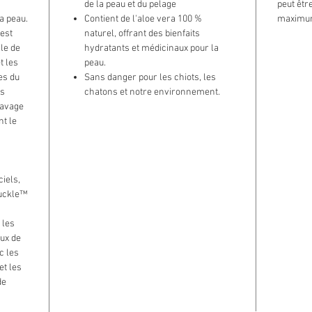
de la peau et du pelage
peut êtr
la peau.
Contient de l'aloe vera 100 %
maximu
est
naturel, offrant des bienfaits
le de
hydratants et médicinaux pour la
t les
peau.
es du
Sans danger pour les chiots, les
ns
chatons et notre environnement.
lavage
nt le
ciels,
suckle™
 les
ux de
c les
et les
de