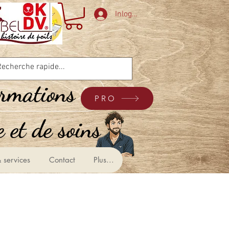
Inloggen
ormations
PRO
 et de soins &
 services
Contact
Plus...