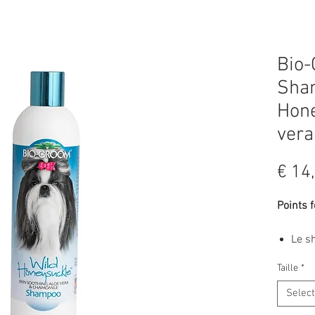
Bio-
Sha
Hone
vera
€ 14
Points f
Le s
est 
Taille
*
camom
Sham
Selec
natu