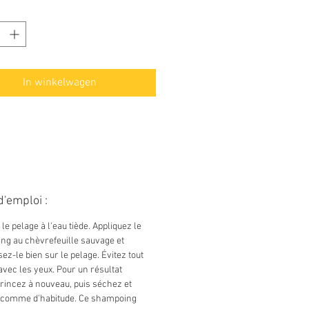
e vera apaise et hydrate le pelage
 peau
otéine de soja renforce et
alise les cheveux
se rapidement et se rince
In winkelwagen
lètement
e le pelage doux et brillant et
 un parfum propre
 parabènes ni épaississants
iciels
'emploi :
le pelage à l'eau tiède. Appliquez le
g au chèvrefeuille sauvage et
sez-le bien sur le pelage. Évitez tout
avec les yeux. Pour un résultat
 rincez à nouveau, puis séchez et
z comme d'habitude. Ce shampoing