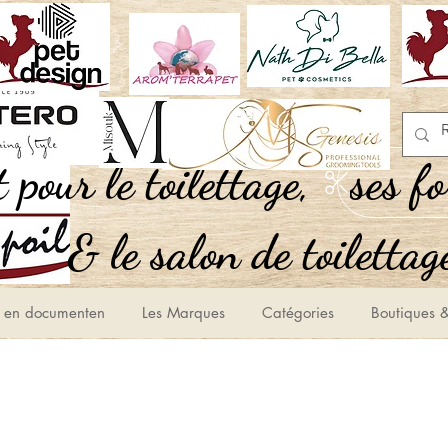
,Tout pour le toilettage
ses f
le salon de toilettage
 en documenten
Les Marques
Catégories
Boutiques &