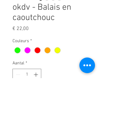
okdv - Balais en
caoutchouc
Prijs
€ 22,00
Couleurs
*
Aantal
*
In winkelwagen
Manche télescopique + balais en
caoutchouc.