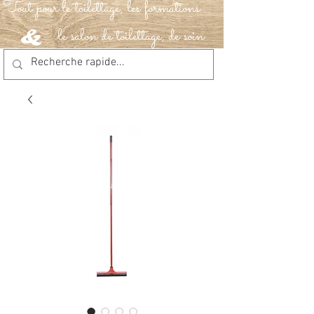
Tout pour le toilettage, les formations
le salon de toilettage, de soin
&