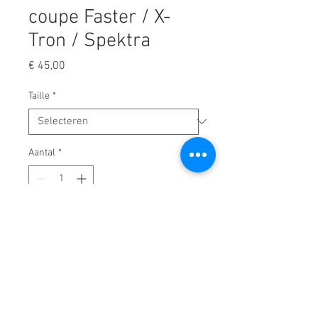
coupe Faster / X-
Tron / Spektra
Prijs
€ 45,00
Taille
*
Aantal
*
In winkelwagen
tête de coupe de coiffure Artero
compatible avec les modèles de
tondeuses :
Artero X-Tron