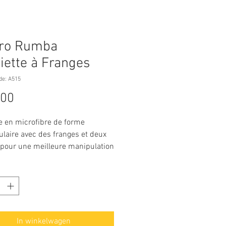
ero Rumba
iette à Franges
de: A515
Prijs
,00
te en microfibre de forme
ulaire avec des franges et deux
pour une meilleure manipulation
eilleur pouvoir de séchage.
 une grande quantité d'humidité.
 Turquoise et anthracite avec
odé. Est présentée dans un sac
. Possibilité d’être lavée en
e.
In winkelwagen