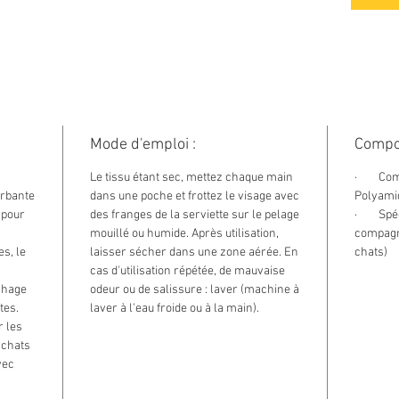
Mode d'emploi :
Compos
Le tissu étant sec, mettez chaque main
· Compo
orbante
dans une poche et frottez le visage avec
Polyam
 pour
des franges de la serviette sur le pelage
· Spéci
mouillé ou humide. Après utilisation,
compagni
s, le
laisser sécher dans une zone aérée. En
chats)
cas d'utilisation répétée, de mauvaise
chage
odeur ou de salissure : laver (machine à
tes.
laver à l'eau froide ou à la main).
 les
s chats
vec