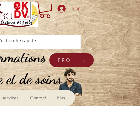
Inloggen
ormations
PRO
 et de soins &
 services
Contact
Plus...