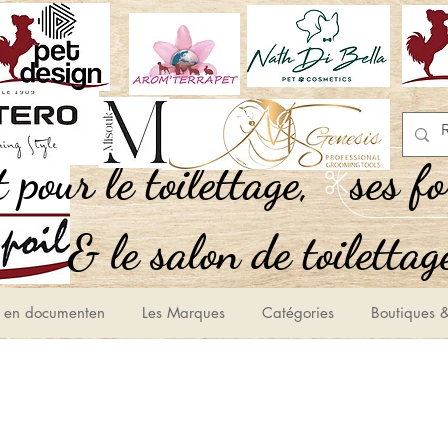
,Tout pour le toilettage
ses f
le salon de toilettage
 en documenten
Les Marques
Catégories
Boutiques &