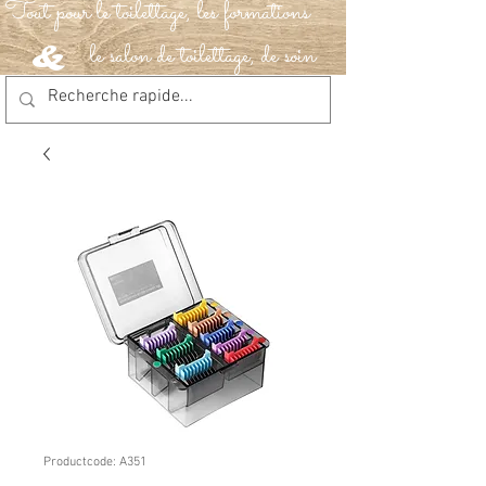
Tout pour le toilettage, les formations
le salon de toilettage, de soin
&
Productcode: A351