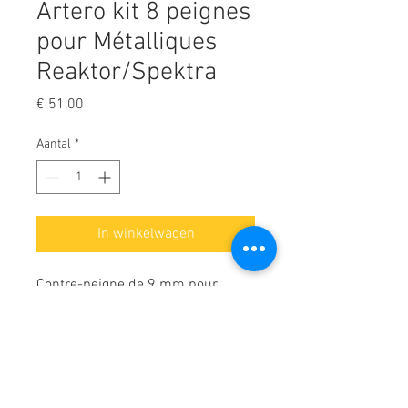
Artero kit 8 peignes
pour Métalliques
Reaktor/Spektra
Prijs
€ 51,00
Aantal
*
In winkelwagen
Contre-peigne de 9 mm pour
tondeuse professionnelle Artero
Spektra.
Ensemble d'accessoires de peigne
en métal spécialement conçus
Détails :
pour être utilisés avec la lame