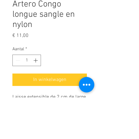
Artero Congo
longue sangle en
nylon
Prijs
€ 11,00
Aantal
*
In winkelwagen
Laisse extensible de 2 cm de large
pour attacher un chien à la table
de toilettage ou à la baignoire.
Jusqu'à 127 cm de long.
Fabriquée en polyester, une face
Composition
imprimée avec des pois et l'autre