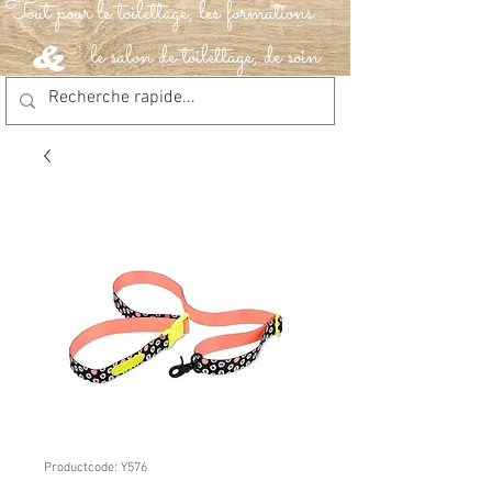
Tout pour le toilettage, les formations
le salon de toilettage, de soin
&
Productcode: Y576