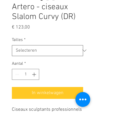
Artero - ciseaux
Slalom Curvy (DR)
Prijs
€ 123,00
Tailles
*
Aantal
*
In winkelwagen
Ciseaux sculptants professionnels
à lames courbées.