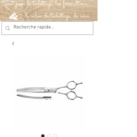
Tout pour le toilettage, les formations
le salon de toilettage, de soin
&