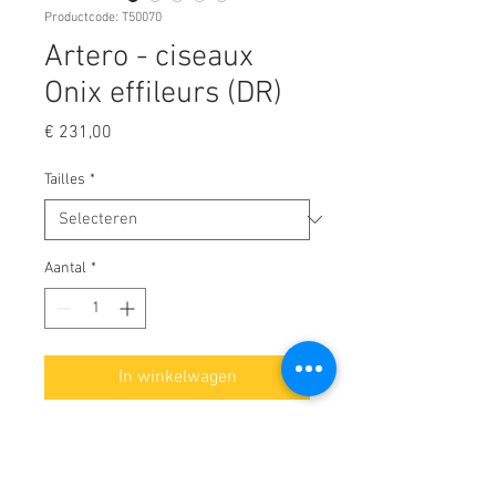
Productcode: T50070
Artero - ciseaux
Onix effileurs (DR)
Prijs
€ 231,00
Tailles
*
Aantal
*
In winkelwagen
Ciseaux de coiffure professionnels
pour sculpter.
Ciseaux très résistants avec un