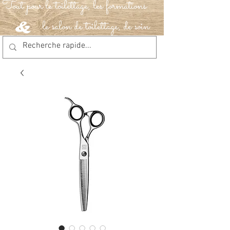
Tout pour le toilettage, les formations
le salon de toilettage, de soin
&