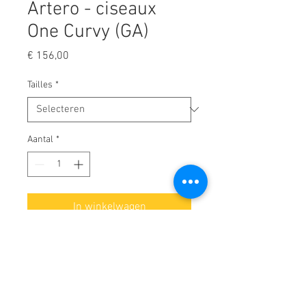
Artero - ciseaux
One Curvy (GA)
Prijs
€ 156,00
Tailles
*
Aantal
*
In winkelwagen
Ciseaux Artero une solution
polyvalente capable d'effectuer
tous les travaux dans les couches
moyennes et denses. Un ciseau