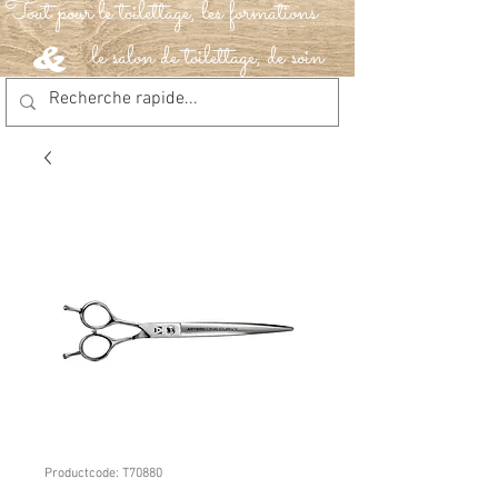
Tout pour le toilettage, les formations
le salon de toilettage, de soin
&
Productcode: T70880