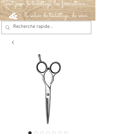
Tout pour le toilettage, les formations
le salon de toilettage, de soin
&