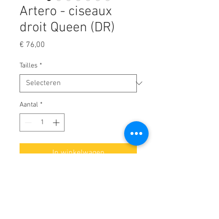
Artero - ciseaux
droit Queen (DR)
Prijs
€ 76,00
Tailles
*
Aantal
*
In winkelwagen
Ciseaux très légers avec une
coupe résistante.
Sa micro-dentelure permet aux
cheveux de ne pas glisser le long