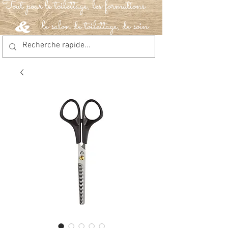
Tout pour le toilettage, les formations
le salon de toilettage, de soin
&