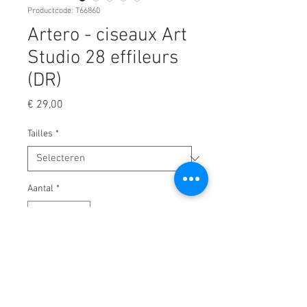
Productcode: T66860
Artero - ciseaux Art
Studio 28 effileurs
(DR)
Prijs
€ 29,00
Tailles
*
Aantal
*
In winkelwagen
Ciseaux sculptants, idéaux pour