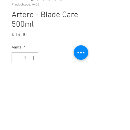
Productcode: A453
Artero - Blade Care
500ml
Prijs
€ 14,00
Aantal
*
In winkelwagen
Élimine facilement et rapidement
les cheveux restants et la saleté
accumulée tout en conservant les
meilleures propriétés de
lubrification. Pour une
conservation parfaite et pour éviter