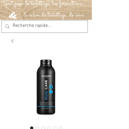
Tout pour le toilettage, les formations
le salon de toilettage, de soin
&