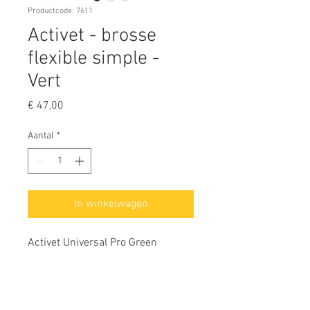
Productcode: 7611
Activet - brosse
flexible simple -
Vert
Prijs
€ 47,00
Aantal
*
In winkelwagen
Activet Universal Pro Green
✔ La brosse pour animaux ultime.
Brosse lissante souple et souple