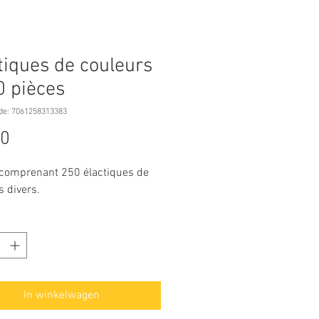
tiques de couleurs
0 pièces
de: 7061258313383
Prijs
50
comprenant 250 élactiques de
s divers.
In winkelwagen