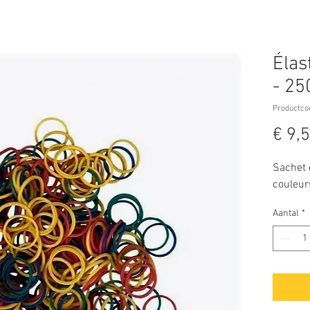
Élas
- 25
Productco
€ 9,
Sachet 
couleur
Aantal
*