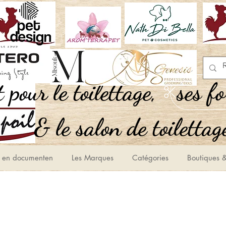
,Tout pour le toilettage
ses f
le salon de toilettage
 en documenten
Les Marques
Catégories
Boutiques &