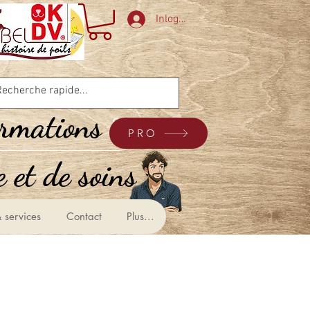
Inloggen
ormations
PRO
 et de soins &
 services
Contact
Plus...