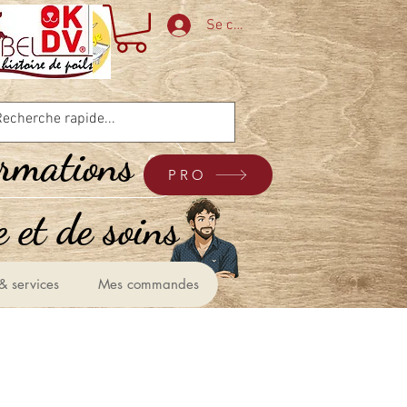
Se connecter
ormations
PRO
 et de soins &
& services
Mes commandes