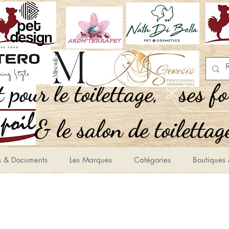
,Tout pour le toilettage
ses f
le salon de toilettage
s & Documents
Les Marques
Catégories
Boutiques 