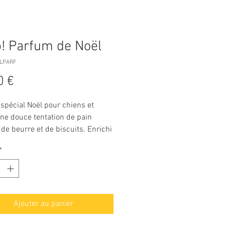
! Parfum de Noël
ELPARF
Prix
0 €
spécial Noël pour chiens et
une douce tentation de pain
 de beurre et de biscuits. Enrichi
its de Cacao, Cèdre et Cannelle.
*
ntient pas d'alcool.
Ajouter au panier