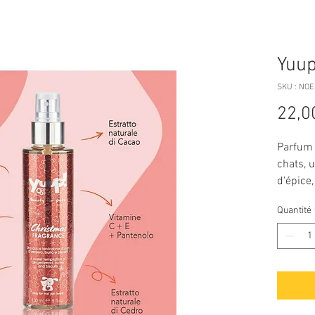
Yuup
SKU : NO
22,0
Parfum 
chats, 
d'épice,
en extra
Quantité
Il ne co
150ml