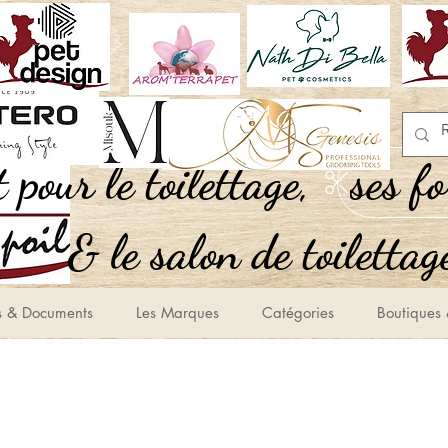
,Tout pour le toilettage
ses f
le salon de toilettage
s & Documents
Les Marques
Catégories
Boutiques 