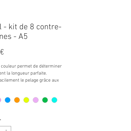
 - kit de 8 contre-
nes - A5
Prix
 €
 couleur permet de déterminer
nt la longueur parfaite.
acilement le pelage grâce aux
ents métalliques, conserve mieux
e que les peignes à fixation en
ue.
ent sécurisé - s'enclenche sur
.
*
essoire peigne en métal convient