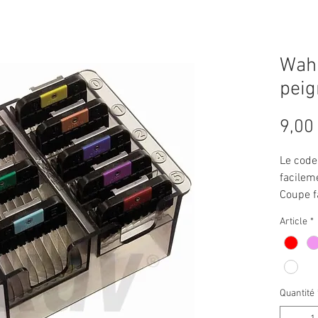
Wahl
peig
9,00
Le code
facileme
Coupe f
fines d
Article
*
sa form
plastiq
Ajustem
le rasoir
Quantité
Cet acc