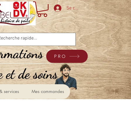
Se connecter
ormations
PRO
 et de soins &
& services
Mes commandes