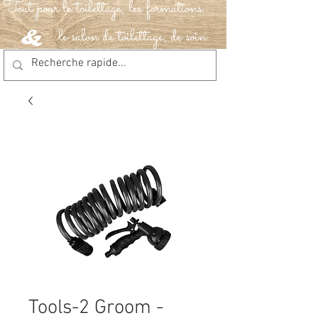
Tout pour le toilettage, les formations
le salon de toilettage, de soin
&
Tools-2 Groom -