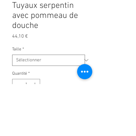
Tuyaux serpentin
avec pommeau de
douche
Prix
44,10 €
Taille
*
Quantité
*
Ajouter au panier
Buse de pulvérisation
multiposition. Chaque position
peut être sécurisée avec le