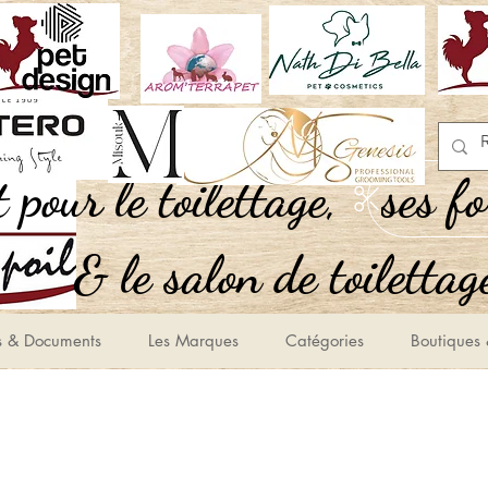
,Tout pour le toilettage
ses f
le salon de toilettage
s & Documents
Les Marques
Catégories
Boutiques 