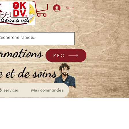
Se connecter
ormations
PRO
 et de soins &
& services
Mes commandes