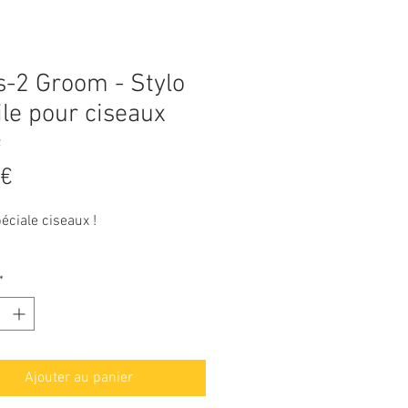
s-2 Groom - Stylo
ile pour ciseaux
2
Prix
 €
éciale ciseaux !
*
Ajouter au panier