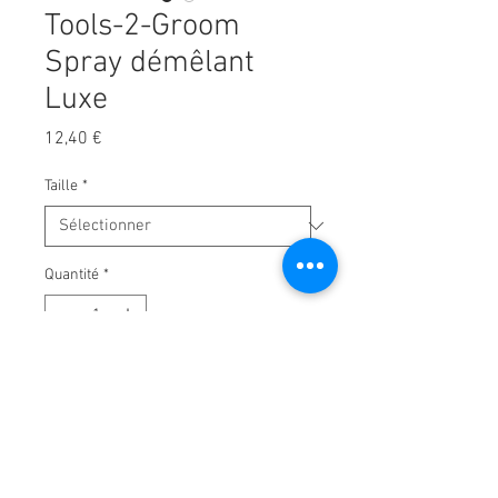
Tools-2-Groom
Spray démêlant
Luxe
Prix
12,40 €
Taille
*
Quantité
*
Ajouter au panier
Spray merveilleusement parfumé
pour une meilleure peignabilité.