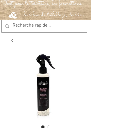
Tout pour le toilettage, les formations
le salon de toilettage, de soin
&