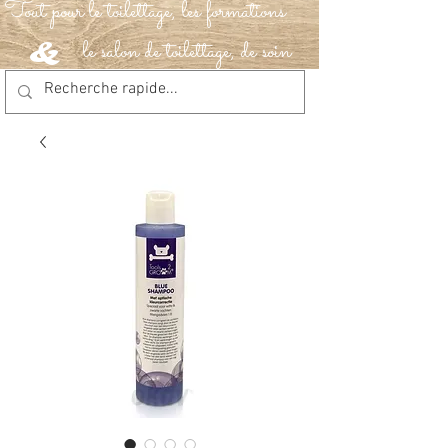
Tout pour le toilettage, les formations
le salon de toilettage, de soin
&