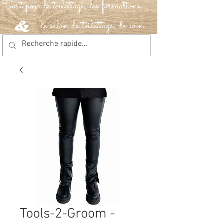
Tout pour le toilettage, les formations
le salon de toilettage, de soin
&
Tools-2-Groom -