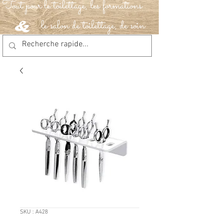
Tout pour le toilettage, les formations
le salon de toilettage, de soin
&
SKU : A428