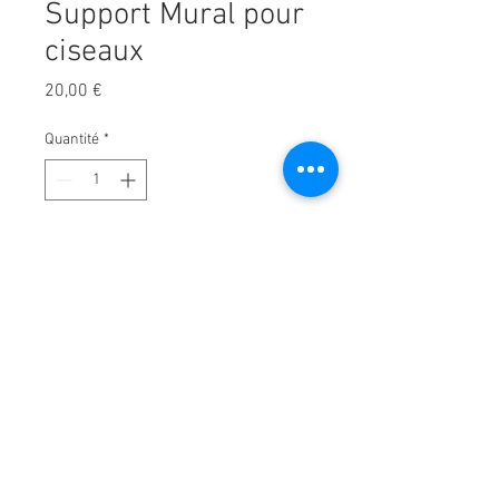
Support Mural pour
ciseaux
Prix
20,00 €
Quantité
*
Ajouter au panier
Support ciseaux pour salon de
coiffure conçu pour être placé sur
le mur de manière ordonnée et
sûre.