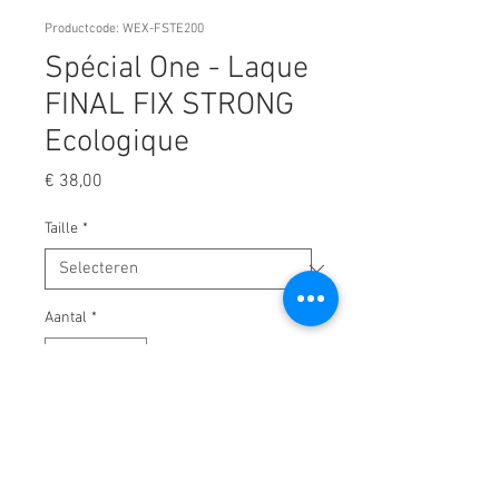
Productcode: WEX-FSTE200
Spécial One - Laque
FINAL FIX STRONG
Ecologique
Prijs
€ 38,00
Taille
*
Aantal
*
In winkelwagen
Laque fixation FORTE pour figer la