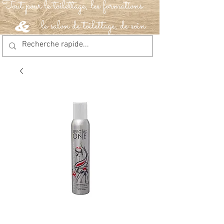
Tout pour le toilettage, les formations
le salon de toilettage, de soin
&