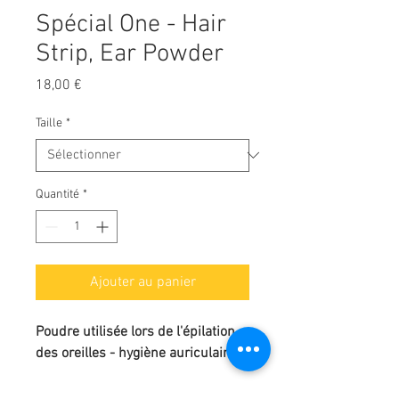
Spécial One - Hair
Strip, Ear Powder
Prix
18,00 €
Taille
*
Quantité
*
Ajouter au panier
Poudre utilisée lors de l'épilation
des oreilles - hygiène auriculaire.
✨
HAIR STRIP
est