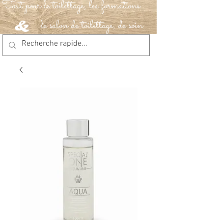
Tout pour le toilettage, les formations
le salon de toilettage, de soin
&