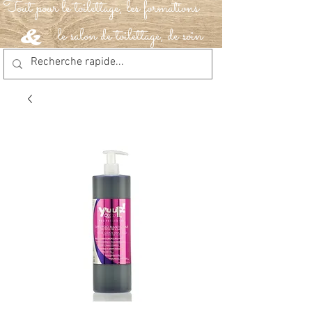
Tout pour le toilettage, les formations
le salon de toilettage, de soin
&