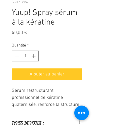
SKU : 8586
Yuup! Spray sérum
à la kératine
Prix
50,00 €
Quantité
*
Ajouter au panier
Sérum restructurant
professionnel de kératine
quaternisée, renforce la structure
interne du cheveu en scellant les
cuticules. Le produit parfait pour
TYPES DE POILS :
la récupération et l'entretien des