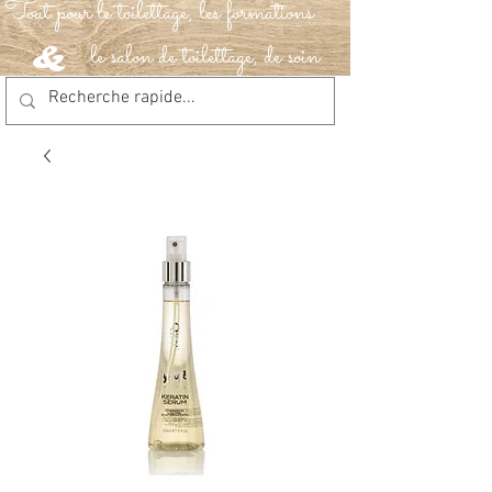
Tout pour le toilettage, les formations
le salon de toilettage, de soin
&