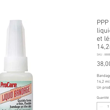
PPP 
liqu
et l
14,
SKU : 888
38,0
Bandage
14,2 ml
Un prod
petites 
Quantité
Se tran
en un b