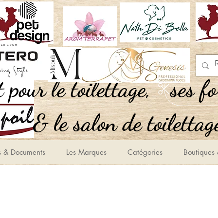
,Tout pour le toilettage
ses f
le salon de toilettage
s & Documents
Les Marques
Catégories
Boutiques 