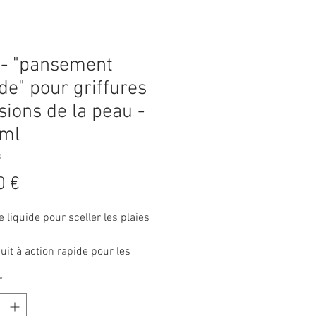
- "pansement
ide" pour griffures
ésions de la peau -
2ml
8
Prix
0 €
 liquide pour sceller les plaies
uit à action rapide pour les
plaies et coupures.
*
sforme rapidement et facilement
andage fin, transparent, souple