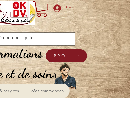
Se connecter
ormations
PRO
 et de soins &
& services
Mes commandes