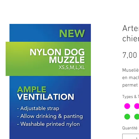
Arte
chie
7,00
Museliè
en machi
permet 
Types & T
Quantité