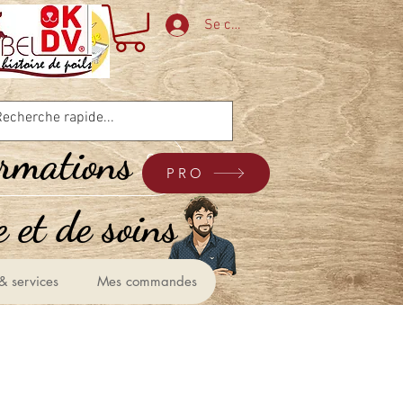
Se connecter
ormations
PRO
 et de soins &
& services
Mes commandes