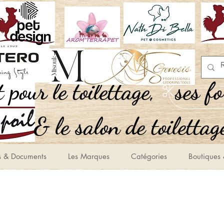
,Tout pour le toilettage
ses f
le salon de toilettage
s & Documents
Les Marques
Catégories
Boutiques 