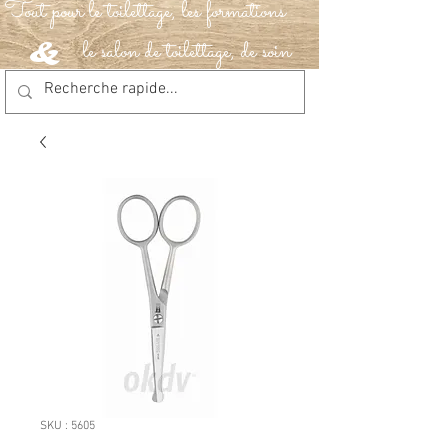
Tout pour le toilettage, les formations
le salon de toilettage, de soin
&
SKU : 5605