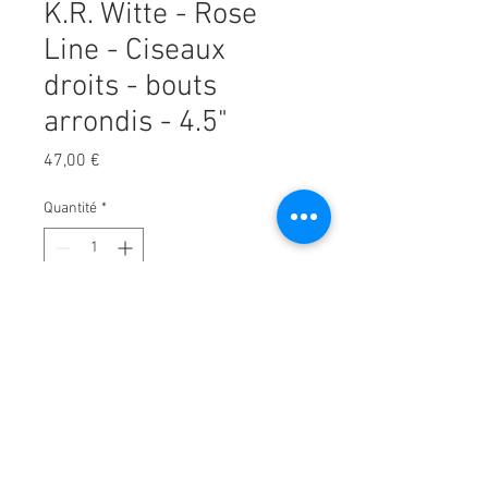
K.R. Witte - Rose
Line - Ciseaux
droits - bouts
arrondis - 4.5"
Prix
47,00 €
Quantité
*
Ajouter au panier
Les ciseaux Rose Line sont idéaux
pour tous les types de poils.
Les ciseaux sont fabriqués à
SOLINGEN en Allemagne. Cela
signifie que le meilleur acier