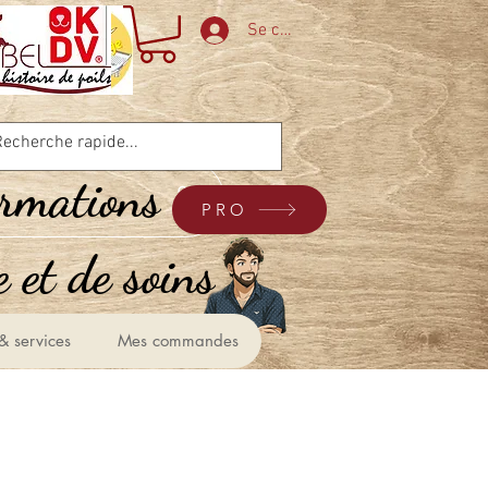
Se connecter
ormations
PRO
 et de soins &
& services
Mes commandes