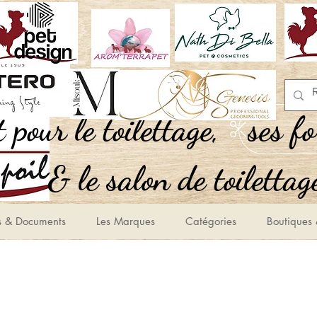
,Tout pour le toilettage
ses f
le salon de toilettage
s & Documents
Les Marques
Catégories
Boutiques 