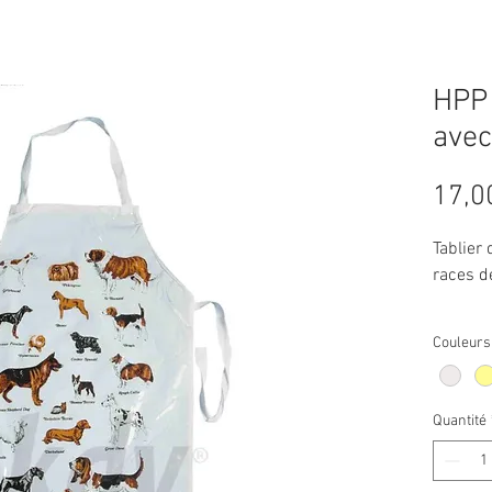
HPP 
avec
17,0
Tablier 
races d
Tablier
Couleurs
qualité
hydrofu
Quantité
Caractér
✔ Fabri
✔ Hydro