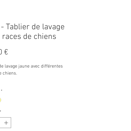
- Tablier de lavage
 races de chiens
Prix
0 €
de lavage jaune avec différentes
e chiens.
 de lavage de luxe de haute
*
. Fabriqué en polyester
ge.
*
istiques :
qué en polyester.
fuge.