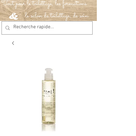
Tout pour le toilettage, les formations
le salon de toilettage, de soin
&