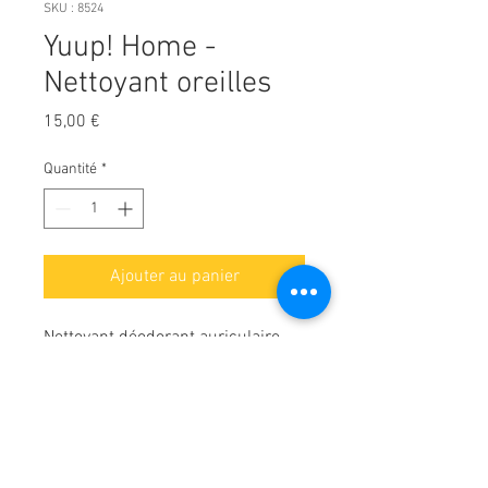
SKU : 8524
Yuup! Home -
Nettoyant oreilles
Prix
15,00 €
Quantité
*
Ajouter au panier
Nettoyant déodorant auriculaire
Pour nettoyer l'oreillette externe
des chiens et des chats. Contient
de la Glycérine d'origine végétale à
MODE D'EMPLOI :
action hydratante, des extraits