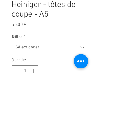
Heiniger - têtes de
coupe - A5
Prix
55,00 €
Tailles
*
Quantité
*
Ajouter au panier
✔Système de tête de rasage :
SNAP-ON - Clipper - A5
Explication des têtes de rasage